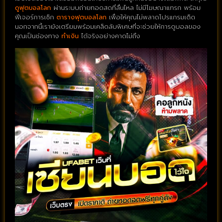
ดูฟุตบอลโลก
ผ่านระบบถ่ายทอดสดที่ลื่นไหล ไม่มีโฆษณาแทรก พร้อม
ฟีเจอร์การเช็ก
ตารางฟุตบอลโลก
เพื่อให้คุณไม่พลาดโปรแกรมเด็ด
นอกจากนี้เรายังเตรียมพร้อมเคล็ดลับพิเศษที่จะช่วยให้การดูบอลของ
คุณเป็นช่องทาง
ทำเงิน
ได้จริงอย่างคาดไม่ถึง