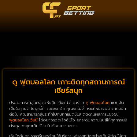
ดู ฟุตบอลโลก เกาะติดทุกสถานการณ์
เชียร์สนุก
ประสบการณ์สุดยอดแห่งปีมาถึงแล้ว! มาร่วม
ดู ฟุตบอลโลก
แบบจัด
เต็มในทุกมิติ ในยุคนี้การเชียร์กีฬาที่คุณรักไม่จำกัดแค่หน้าจอโทรทัศน์อีก
ต่อไป คุณสามารถลุ้นระทึกไปกับทุกแมตช์และติดตามผลการแข่งขัน
ฟุตบอลโลก วันนี้
ได้อย่างรวดเร็วฉับไว ยกระดับความมันส์ให้ทุกการยิง
ประตูของคุณเต็มเปี่ยมไปด้วยความหมาย
เว็บไซต์ของเราเตรียมพร้อมให้บริการแฟนลูกหนังอย่างเต็มพิกัด ให้คุณ