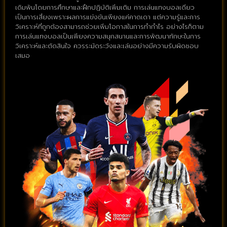
เดิมพันโดยการศึกษาและฝึกปฏิบัติเพิ่มเติม การเล่นแทงบอลเดียว
เป็นการเสี่ยงเพราะผลการแข่งขันเพียงแค่คาดเดา แต่ความรู้และการ
วิเคราะห์ที่ถูกต้องสามารถช่วยเพิ่มโอกาสในการทำกำไร อย่างไรก็ตาม
การเล่นแทงบอลเป็นเพียงความสนุกสนานและการพัฒนาทักษะในการ
วิเคราะห์และตัดสินใจ ควรระมัดระวังและเล่นอย่างมีความรับผิดชอบ
เสมอ