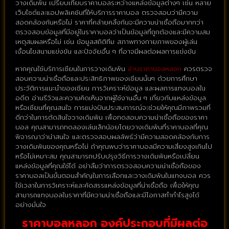
วางเดิมพัน เปรียบเทียบราคาบอลระหว่างแหล่งข้อมูลต่างๆ เช่น หลาย
เว็บไซต์และแอปพลิเคชันที่ให้บริการราคาบอล ตรวจสอบว่ามีความ
สอดคล้องกันหรือไม่ ราคาที่คล้ายคลึงกันจะมีความน่าเชื่อถือมากกว่า
ตรวจสอบข้อมูลที่มีอยู่ในราคาบอลว่าเป็นข้อมูลที่ถูกต้องและมีความสม
เหตุสมผลหรือไม่ เช่น ข้อมูลสถิติทีม สภาพทางกายภาพของผู้เล่น
เงื่อนไขสนามแข่งขัน และปัจจัยอื่น ๆ ที่อาจมีผลต่อผลการแข่งขัน
หากคุณใช้บริการเซียนในการวางเดิมพัน
อ่านราคาบอลหลอก
ควรตรวจ
สอบความน่าเชื่อถือและประสิทธิภาพของเซียนนั้นๆ ด้วยการศึกษา
ประวัติการแนะนำของเซียน การวิเคราะห์ข้อมูล และผลการแทงบอลใน
อดีต อ่านรีวิวและความคิดเห็นจากผู้ใช้งานอื่น ๆ เกี่ยวกับแหล่งข้อมูล
หรือเซียนที่คุณสนใจ การแบ่งปันประสบการณ์จะช่วยให้คุณมีภาพรวมที่
ดีกว่าในการตัดสินใจวางเดิมพัน เพื่อทดสอบความน่าเชื่อถือของราคา
บอล คุณสามารถทดลองเล่นเล็กน้อยโดยวางเดิมพันที่ราคาบอลที่คุณ
พิจารณาว่าน่าสนใจ และตรวจสอบผลลัพธ์ว่ามีความสอดคล้องกับการ
วางเดิมพันของคุณหรือไม่ ถ้าคุณพบว่าราคาบอลมีความเสี่ยงสูงเกินไป
หรือไม่เหมาะสม คุณสามารถปรับปรุงวิธีการวางเดิมพันหรือเปลี่ยน
แหล่งข้อมูลที่คุณใช้ได้ อย่าลืมว่าการตรวจสอบความน่าเชื่อถือของ
ราคาบอลเป็นขั้นตอนสำคัญในการเลือกและวางเดิมพันในแทงบอล ควร
ใช้เวลาในการวิเคราะห์และคัดสรรแหล่งข้อมูลที่น่าเชื่อถือ เพื่อให้คุณ
สามารถแทงบอลในราคาที่มีความน่าเชื่อถือและมีโอกาสทำกำไรสูงได้
อย่างมั่นใจ
ราคาบอลหลอก องค์ประกอบที่มีผลต่อ