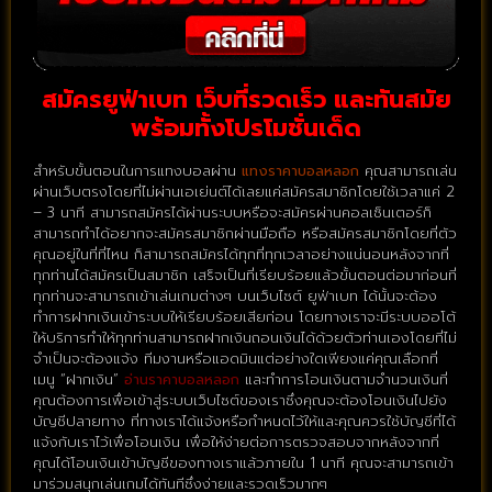
สมัครยูฟ่าเบท เว็บที่รวดเร็ว และทันสมัย
พร้อมทั้งโปรโมชั่นเด็ด
สำหรับขั้นตอนในการแทงบอลผ่าน
แทงราคาบอลหลอก
คุณสามารถเล่น
ผ่านเว็บตรงโดยที่ไม่ผ่านเอเย่นต์ได้เลยแค่สมัครสมาชิกโดยใช้เวลาแค่ 2
– 3 นาที สามารถสมัครได้ผ่านระบบหรือจะสมัครผ่านคอลเซ็นเตอร์ก็
สามารถทำได้อยากจะสมัครสมาชิกผ่านมือถือ หรือสมัครสมาชิกโดยที่ตัว
คุณอยู่ในที่ที่ไหน ก็สามารถสมัครได้ทุกที่ทุกเวลาอย่างแน่นอนหลังจากที่
ทุกท่านได้สมัครเป็นสมาชิก เสร็จเป็นที่เรียบร้อยแล้วขั้นตอนต่อมาก่อนที่
ทุกท่านจะสามารถเข้าเล่นเกมต่างๆ บนเว็บไซต์ ยูฟ่าเบท ได้นั้นจะต้อง
ทำการฝากเงินเข้าระบบให้เรียบร้อยเสียก่อน โดยทางเราจะมีระบบออโต้
ให้บริการทำให้ทุกท่านสามารถฝากเงินถอนเงินได้ด้วยตัวท่านเองโดยที่ไม่
จำเป็นจะต้องแจ้ง ทีมงานหรือแอดมินแต่อย่างใดเพียงแค่คุณเลือกที่
เมนู “ฝากเงิน”
อ่านราคาบอลหลอก
และทำการโอนเงินตามจำนวนเงินที่
คุณต้องการเพื่อเข้าสู่ระบบเว็บไซต์ของเราซึ่งคุณจะต้องโอนเงินไปยัง
บัญชีปลายทาง ที่ทางเราได้แจ้งหรือกำหนดไว้ให้และคุณควรใช้บัญชีที่ได้
แจ้งกับเราไว้เพื่อโอนเงิน เพื่อให้ง่ายต่อการตรวจสอบจากหลังจากที่
คุณได้โอนเงินเข้าบัญชีของทางเราแล้วภายใน 1 นาที คุณจะสามารถเข้า
มาร่วมสนุกเล่นเกมได้ทันทีซึ่งง่ายและรวดเร็วมากๆ