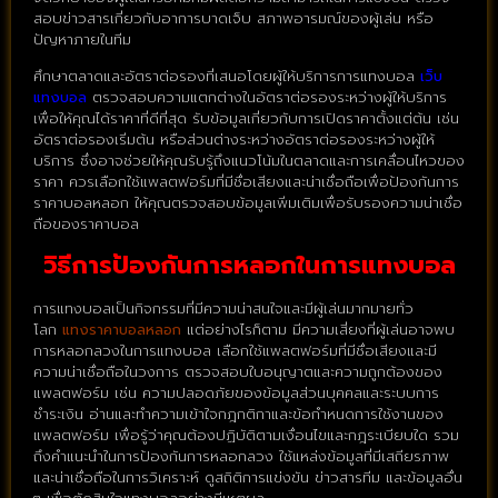
สอบข่าวสารเกี่ยวกับอาการบาดเจ็บ สภาพอารมณ์ของผู้เล่น หรือ
ปัญหาภายในทีม
ศึกษาตลาดและอัตราต่อรองที่เสนอโดยผู้ให้บริการการแทงบอล
เว็บ
แทงบอล
ตรวจสอบความแตกต่างในอัตราต่อรองระหว่างผู้ให้บริการ
เพื่อให้คุณได้ราคาที่ดีที่สุด รับข้อมูลเกี่ยวกับการเปิดราคาตั้งแต่ต้น เช่น
อัตราต่อรองเริ่มต้น หรือส่วนต่างระหว่างอัตราต่อรองระหว่างผู้ให้
บริการ ซึ่งอาจช่วยให้คุณรับรู้ถึงแนวโน้มในตลาดและการเคลื่อนไหวของ
ราคา ควรเลือกใช้แพลตฟอร์มที่มีชื่อเสียงและน่าเชื่อถือเพื่อป้องกันการ
ราคาบอลหลอก ให้คุณตรวจสอบข้อมูลเพิ่มเติมเพื่อรับรองความน่าเชื่อ
ถือของราคาบอล
วิธีการป้องกันการหลอกในการแทงบอล
การแทงบอลเป็นกิจกรรมที่มีความน่าสนใจและมีผู้เล่นมากมายทั่ว
โลก
แทงราคาบอลหลอก
แต่อย่างไรก็ตาม มีความเสี่ยงที่ผู้เล่นอาจพบ
การหลอกลวงในการแทงบอล เลือกใช้แพลตฟอร์มที่มีชื่อเสียงและมี
ความน่าเชื่อถือในวงการ ตรวจสอบใบอนุญาตและความถูกต้องของ
แพลตฟอร์ม เช่น ความปลอดภัยของข้อมูลส่วนบุคคลและระบบการ
ชำระเงิน อ่านและทำความเข้าใจกฎกติกาและข้อกำหนดการใช้งานของ
แพลตฟอร์ม เพื่อรู้ว่าคุณต้องปฏิบัติตามเงื่อนไขและกฎระเบียบใด รวม
ถึงคำแนะนำในการป้องกันการหลอกลวง ใช้แหล่งข้อมูลที่มีเสถียรภาพ
และน่าเชื่อถือในการวิเคราะห์ ดูสถิติการแข่งขัน ข่าวสารทีม และข้อมูลอื่น