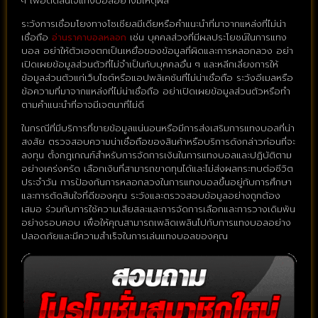
ๆ เพื่อตัดสินใจแทงบอลอย่างมีเหตุผล
ระวังการเชื่อมโยงทางโซเชียลมีเดียหรือคำแนะนำที่มาจากแหล่งที่ไม่น่า
เชื่อถือ
อ่านราคาบอลหลอก
เช่น บุคคลส่วงที่มีผลประโยชน์ในการแทง
บอล อย่าให้ตัวเองตกเป็นเหยื่อของข้อมูลที่ผิดและการหลอกลวง อย่า
เปิดเผยข้อมูลส่วนตัวที่ไม่จำเป็นกับบุคคลอื่น ๆ และหลีกเลี่ยงการให้
ข้อมูลส่วนตัวแก่เว็บไซต์หรือแอปพลิเคชันที่ไม่น่าเชื่อถือ ระวังอีเมลหรือ
ข้อความที่มาจากแหล่งที่ไม่น่าเชื่อถือ อย่าเปิดเผยข้อมูลส่วนตัวหรือทำ
ตามคำแนะนำที่อาจมีเจตนาที่ไม่ดี
ในกรณีที่มีบริการที่ขายข้อมูลแน่นอนหรือมีการส่งเสริมการแทงบอลที่น่า
สงสัย ตรวจสอบความน่าเชื่อถือของสินค้าหรือบริการดังกล่าวก่อนที่จะ
ลงทุน ตั้งกฎเกณฑ์สำหรับการจัดการเงินในการแทงบอลและปฏิบัติตาม
อย่างเคร่งครัด เลือกเงินที่สามารถขาดทุนได้และไม่ส่งผลกระทบต่อชีวิต
ประจำวัน การป้องกันการหลอกลวงในการแทงบอลขึ้นอยู่กับการศึกษา
และการตัดสินใจที่ดีของคุณ ระวังและตรวจสอบข้อมูลอย่างถูกต้อง
เสมอ ร่วมกับการใช้ความเสียสละและการจัดการเลือกและการวางเดิมพัน
อย่างรอบคอบ เพื่อให้คุณสามารถเพลิดเพลินไปกับการแทงบอลอย่าง
ปลอดภัยและมีความสำเร็จในการเล่นแทงบอลของคุณ