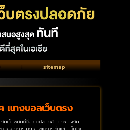
ม
sitemap
เทศ แทงบอลเว็บตรง
 กับเว็บพนันที่มีความปลอดภัย และการเงิน
พราะนอกจากการ คุณภาพในการเล่นแล้ว เว็บไซต์