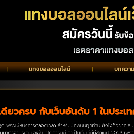
แทงบอลออนไลน์
บทควา
เดียวครบ กับ
เว็บอันดับ 1 ในประ
่สุด พร้อมให้บริการตลอดเวลา สำหรับนักพนันทุกท่าน ยังไงก็อยากเล่น
าตรฐานระดับเอเชีย ที่ได้การันตี ว่าเป็นเว็บที่ดีที่สุดในปี 2023 เ