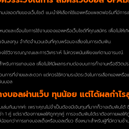
ลอดภัยของเว็บไซต์ แนะนำให้เลือกใช้แอพหรือแพลตฟอร์มที่มีการเข
กำหนดและเงื่อนไขการใช้งานของแอพหรือเว็บไซต์ที่คุณสมัคร เพื่อไม่ให
เงินลงทุน จำกัดจำนวนเงินที่คุณพร้อมจะเสี่ยงในการเดิมพัน.
ใช้วิจารณญาณและการวิเคราะห์ ไม่ควรพนันเพียงแค่ตามอารมณ์.
ำหรับการแทงบอล เพื่อไม่ให้มีผลกระทบต่องบนการทำงานหรือชีวิตประ
นการที่ง่ายและสะดวก แต่ควรใช้ความระมัดระวังในการเลือกแอพหรือแพ
พันบอล
งบอลผ่านเว็บ ทุนน้อย แต่ได้ผลกำไร
่นกันมากค่ะ เพราะคุณไม่จำเป็นต้องมีเงินทุนที่มากก็วางเดิมพันได้ 
คู่ แต่เราต้องทายผลให้ถูกทุกคู่ การจะเดิมพันได้เราต้องทายผลให้ถูกต้
มีน้อยกว่าการแทงบอลเต็งหรือบอลเดี่ยว ซึ่งเหมาะสำหรับผู้ที่มีค