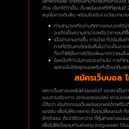
โลกฟรีกันเลย โดยคุณสามารถสมัครแทงบอล ได้อ
ด้วย เรียกได้ว่าเป็น เว็บพนันบอลที่ดีที่สุดใ
สนุกในการเดิมพัน พร้อมรับเงินรางวัลมากมาย
ท่านสามารถที่จะอ่านทิศทางเกมบอลได้ง
จนเกิดเป็นความสามารถหรือว่าทาเลนท์ขึ
เมื่ออ่านเกมเก่งขึ้น การนำเอาโปรโมชั่นต่
การที่ได้รับเครดิตเงินคืนไม่ว่าจะเป็นจาก
ก็จะทำให้มีโอกาสได้รับเพิ่มมากกว่าคนอื่น
ข้อหนึ่งที่ท่านไม่ควรมองข้ามไป การที่ส
สมัครเป้นโค้ชฟุตบอลหรือที่ปรึกษาทีมฟ
สมัครเว็บบอล ไม
เพราะเว็บแทงบอลไม่ผ่านเอเย่นต์ ของเราเป็นทา
แบบตามต้องการ แทงบอลออนไลน์ แทงบอลสเต็ป
นั้ถือว่า เป้นกิจกรรมเว็บพนันแจกเครดิตฟรีไม่
แข่งขัน เพื่อไม่ให้เราพลาด ช็อตเปลี่ยนเกมส์ ที
อีกด้วยนะ ถือว่าใช้เวลาว่าง ที่คุ้มค่าอย่า
เพื่อไม่ให้เบื่อแถมท่านยังสามารถดูบอลสด ได้บ