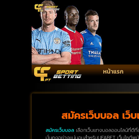
หน้าแรก
สมัครเว็บบอล เว็บ
สมัครเว็บบอล
เลือกเว็บแทงบอลออนไลน์ที่ดีที
มั่นคงอย่างแน่นอนสำหรับUFABET เว็บไซต์พนันม