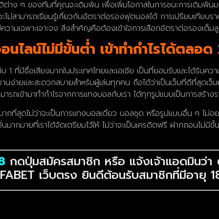
ติต่าง ๆ ของทีมที่คุณจะเดิมพัน เพื่อเพิ่มโอกาสในการชนะการเดิมพั
ไม่สามารถเรียนรู้เกี่ยวกับอัตราต่อรองฟุตบอลได้ การเปรียบเทียบราค
นมีความเฉพาะเจาะจง สิ่งสำคัญคือต้องเข้าใจการเลือกอัตราต่อรองเต็มลู
ไลน์ไม่มีขั้นต่ำ เข้าทำกำไรได้ตลอด 
ดับ 1 ที่มีชื่อเสียงมากในประเทศไทยและเอเชีย เป็นที่ยอมรับและได้ร
้งานง่ายและสะดวกสบายสำหรับผู้เล่นทุกคน ถือได้ว่าเป็นเว็บที่ดีที่สุดเว็
ุณสามารถเข้ามาทำกำไรจากการแทงบอลกับเรา ได้ทุกรูปแบบเป็นการสร้างราย
ลให้เล่นมากที่สุดไม่ว่าจะเป็นการแทงบอลเดี่ยว บอลชุด หรือรูปแบบอื่น ๆ 
มากมายที่เราได้จัดเตรียมไว้ให้ ไม่ว่าจะเป็นเครดิตฟรี ฝากถอนไม่มีขั้
8
กดปุ่มสมัครสมาชิก หรือ แจ้งเจ้าแอดมินว่า
BET เว็บตรง ยินดีต้อนรับสมาชิกที่มีอายุ 18 ป