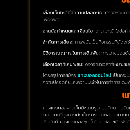
เลือกเว็บไซต์ที่มีความปลอดภัย:
ตรวจสอบความป
เพียงพอ.
อ่านข้อกำหนดและเงื่อนไข
: อ่านและเข้าใจข้อ
จำกัดการเสี่ยง:
การพนันเป็นกิจกรรมที่ต้องใช้
มีวิจารณญาณในการเดิมพัน:
การแทงบอลต้อง
เลือกเวลาที่เหมาะสม:
พิจารณาเวลาที่เหมาะสมส
โดยสรุปการสมัคร
แทงบอลออนไลน์
เป็นกระบว
ความปลอดภัยและความมั่นใจในการทำการเดิม
แท
การแทงบอลผ่านเว็บมีหลายรูปแบบที่คนไทยนิยมเล
ตอบแทนที่สูงมากค่ะ เป็นการทายผลบอลมากกว่า 1 
เสียทันที การแทงบอลชุดนั้นโอกาสชนะเดิมพัน