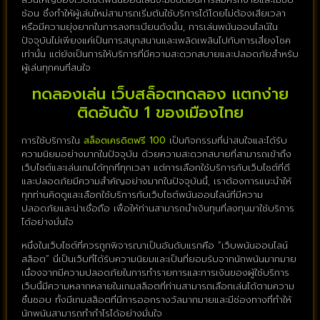
ซ้อน ซึ่งทำให้ผู้เล่นใหม่สามารถเริ่มต้นใช้บริการได้โดยไม่ต้องเสียเวลา
หรือมีความยุ่งยากในการลงทะเบียนดังนั้น, การเล่นพนันออนไลน์ใน
ปัจจุบันไม่เพียงแค่เป็นการสนุกสนานและเพลิดเพลินไปกับการเสี่ยงโชค
เท่านั้น แต่ยังเป็นการให้บริการที่มีความสะดวกสบายและปลอดภัยสำหรับ
ผู้เล่นทุกคนที่สนใจ
ทดลองเล่น เว็บสล็อตทดลอง แตกง่าย
ติดอันดับ 1 ของเมืองไทย
การใช้บริการใน
สล็อตเครดิตฟรี 100
เป็นกิจกรรมที่น่าสนใจและได้รับ
ความนิยมอย่างมากในปัจจุบัน ด้วยความสะดวกสบายที่สามารถเข้าถึง
เว็บไซต์และเล่นเกมได้ทุกที่ทุกเวลา แต่การเลือกใช้บริการกับเว็บไซต์ที่ดี
และปลอดภัยมีความสำคัญอย่างมากในปัจจุบันนี้, เราต้องการแนะนำให้
ทุกท่านคิดดูและเลือกใช้บริการกับเว็บไซต์พนันออนไลน์ที่มีความ
ปลอดภัยและน่าเชื่อถือ เพื่อให้ท่านสามารถนำเงินทุนที่ลงทุนมาใช้บริการ
ได้อย่างมั่นใจ
หนึ่งในเว็บไซต์ที่ควรถูกพิจารณาเป็นอันดับแรกคือ “เว็บพนันออนไลน์
สล็อต” นี่เป็นเว็บที่ได้รับความนิยมและเป็นที่ยอมรับจากนักพนันมากมาย
เนื่องจากมีความปลอดภัยในการทำรายการและการเงินของผู้ใช้บริการ
เว็บนี้มีความหลากหลายในเกมสล็อตที่ท่านสามารถเลือกเล่นได้ตามความ
ชื่นชอบ ทั้งมีเกมสล็อตที่มีการออกรางวัลมากมายและมีช่องทางที่ทำให้
นักพนันสามารถทำกำไรได้อย่างมั่นใจ