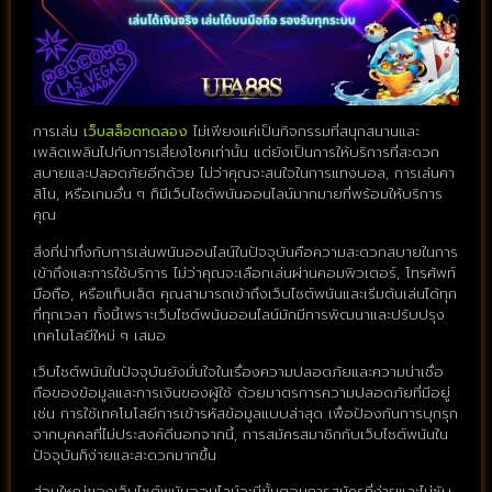
การเล่น
เว็บสล็อตทดลอง
ไม่เพียงแค่เป็นกิจกรรมที่สนุกสนานและ
เพลิดเพลินไปกับการเสี่ยงโชคเท่านั้น แต่ยังเป็นการให้บริการที่สะดวก
สบายและปลอดภัยอีกด้วย ไม่ว่าคุณจะสนใจในการแทงบอล, การเล่นคา
สิโน, หรือเกมอื่น ๆ ก็มีเว็บไซต์พนันออนไลน์มากมายที่พร้อมให้บริการ
คุณ
สิ่งที่น่าทึ่งกับการเล่นพนันออนไลน์ในปัจจุบันคือความสะดวกสบายในการ
เข้าถึงและการใช้บริการ ไม่ว่าคุณจะเลือกเล่นผ่านคอมพิวเตอร์, โทรศัพท์
มือถือ, หรือแท็บเล็ต คุณสามารถเข้าถึงเว็บไซต์พนันและเริ่มต้นเล่นได้ทุก
ที่ทุกเวลา ทั้งนี้เพราะเว็บไซต์พนันออนไลน์มักมีการพัฒนาและปรับปรุง
เทคโนโลยีใหม่ ๆ เสมอ
เว็บไซต์พนันในปัจจุบันยังมั่นใจในเรื่องความปลอดภัยและความน่าเชื่อ
ถือของข้อมูลและการเงินของผู้ใช้ ด้วยมาตรการความปลอดภัยที่มีอยู่
เช่น การใช้เทคโนโลยีการเข้ารหัสข้อมูลแบบล่าสุด เพื่อป้องกันการบุกรุก
จากบุคคลที่ไม่ประสงค์ดีนอกจากนี้, การสมัครสมาชิกกับเว็บไซต์พนันใน
ปัจจุบันก็ง่ายและสะดวกมากขึ้น
ส่วนใหญ่ของเว็บไซต์พนันออนไลน์จะมีขั้นตอนการสมัครที่ง่ายและไม่ซับ