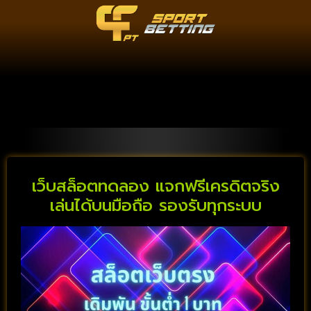
เว็บสล็อตทดลอง แจกฟรีเครดิตจริง
เล่นได้บนมือถือ รองรับทุกระบบ