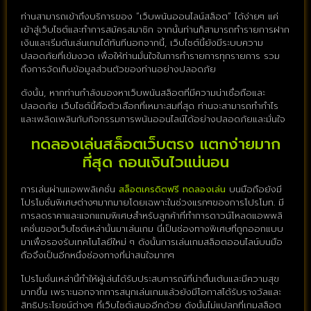
ท่านสามารถเข้าถึงบริการของ “เว็บพนันออนไลน์สล็อต” ได้ง่ายๆ แค่
เข้าสู่เว็บไซต์และทำการสมัครสมาชิก จากนั้นท่านก็สามารถทำรายการฝาก
เงินและเริ่มต้นเล่นเกมได้ทันทีนอกจากนี้, เว็บไซต์นี้ยังมีระบบความ
ปลอดภัยที่เข้มงวด เพื่อให้ท่านมั่นใจในการทำรายการทุกรายการ รวม
ถึงการจัดเก็บข้อมูลส่วนตัวของท่านอย่างปลอดภัย
ดังนั้น, หากท่านกำลังมองหาเว็บพนันสล็อตที่มีความน่าเชื่อถือและ
ปลอดภัย เว็บไซต์นี้คือตัวเลือกที่เหมาะสมที่สุด ท่านจะสามารถทำกำไร
และเพลิดเพลินกับกิจกรรมการพนันออนไลน์ได้อย่างปลอดภัยและมั่นใจ
ทดลองเล่นสล็อตเว็บตรง แตกง่ายมาก
ที่สุด ถอนเงินไวแน่นอน
การเล่นผ่านแอพพลิเคชั่น
สล็อตเครดิตฟรี ทดลองเล่น
บนมือถือยังมี
โปรโมชั่นพิเศษต่างๆมากมายโดยเฉพาะในช่วงแรกๆของการโปรโมท. มี
การลดราคาและแจกแถมพิเศษสำหรับลูกค้าที่ทำการดาวน์โหลดแอพพลิ
เคชั่นของเว็บไซต์เหล่านั้นมาเล่นเกม นี่เป็นช่องทางพิเศษที่ถูกออกแบบ
มาเพื่อรองรับเทคโนโลยีใหม่ ๆ ดังนั้นการเล่นเกมสล็อตออนไลน์บนมือ
ถือจึงเป็นอีกหนึ่งช่องทางที่น่าสนใจมากๆ
โปรโมชั่นเหล่านี้ทำให้ผู้เล่นได้รับประสบการณ์ที่น่าตื่นเต้นและมีความสุข
มากขึ้น เพราะนอกจากการสนุกเล่นเกมแล้วยังมีโอกาสได้รับรางวัลและ
สิทธิประโยชน์ต่างๆ ที่เว็บไซต์เสนออีกด้วย ดังนั้นไม่แปลกที่เกมสล็อต