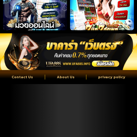
Contact Us
About Us
privacy policy