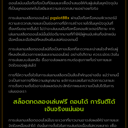
ออนไลน์บนมือถือถือเป็นที่นิยมและเพื่อนำเสนอให้กับผู้เล่นในยุคปัจจุบัน
ที่เป็นยุคของเทคโนโลยีและความสะดวกสบายอย่างแท้จริง
การเล่นเกมสล็อตออนไลน์
pgslot88x
ผ่านมือถือหรือคอมพิวเตอร์มี
ความสะดวกสบายและเป็นช่องทางที่มีการสร้างรายได้ในยุคปัจจุบันที่
ตึงเครียดมากขึ้นได้ ไม่ว่าจะเล่นบนมือถือหรือคอมพิวเตอร์ก็ตาม การ
เล่นเกมสล็อตออนไลน์นั้นมีข้อดีมากมายที่ทำให้มีผู้คนนับพันทั้งนักพนัน
มือหนึ่งและมือใหม่ที่หลงไหลในเสน่ห์ของเกมนี้
การเล่นเกมสล็อตออนไลน์ถือเป็นทางเลือกที่สะดวกและน่าสนใจสำหรับผู้
ที่หลงไหลในวงการพนันและเกมออนไลน์ อย่างไรก็ตาม ควรระมัดระวังใน
การเล่นแบบล้นเหลือ ซึ่งอาจส่งผลกระทบต่อสุขภาพทั้งร่างกายและ
จิตใจของผู้เล่นได้
การที่มีความตั้งใจในการเล่นเกมสล็อตเป็นสิ่งสำคัญอย่างยิ่ง แม้ว่าเกมนี้
จะเป็นทางการที่ให้ความสนุกสนาน แต่การละเลยในการจัดการเวลาและ
การตั้งความตั้งใจอาจส่งผลต่อประสิทธิภาพและความเป็นไปได้ในการ
เล่นของเรา
สล็อตทดลองเล่นฟรี ถอนได้ การันตีได้
เงินจริงแน่นอน
การเล่นเกมสล็อตออนไลน์ในระยะเวลาที่ยาวนานอาจส่งผลให้ร่างกายและ
จิตใจเหนื่อยล้าได้ ดังนั้นการตั้งใจในการเล่นต่อเนื่องไม่ควรพลาด เพื่อ