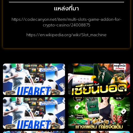
เเหล่งที่มา
https://codecanyon.net/item/multi-slots-game-addon-for-
crypto-casino/24008875
https://en.wikipedia.org/wiki/Slot_machine