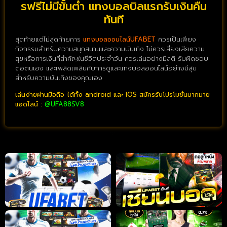
รฟรีไม่มีขั้นต่ำ แทงบอลบิลแรกรับเงินคืน
ทันที
สุดท้ายแต่ไม่สุดท้ายการ
แทงบอลออนไลน์UFABET
ควรเป็นเพียง
กิจกรรมสำหรับความสนุกสนานและความบันเทิง ไม่ควรเสี่ยงเสียความ
สุขหรือการเงินที่สำคัญในชีวิตประจำวัน ควรเล่นอย่างมีสติ รับผิดชอบ
ต่อตนเอง และเพลิดเพลินกับการดูและแทงบอลออนไลน์อย่างมีสุข
สำหรับความบันเทิงของคุณเอง
เล่นง่ายผ่านมือถือ ได้ทั้ง android และ IOS สมัครรับโปรโมชั่นมากมาย
แอดไลน์ :
@UFA88SV8