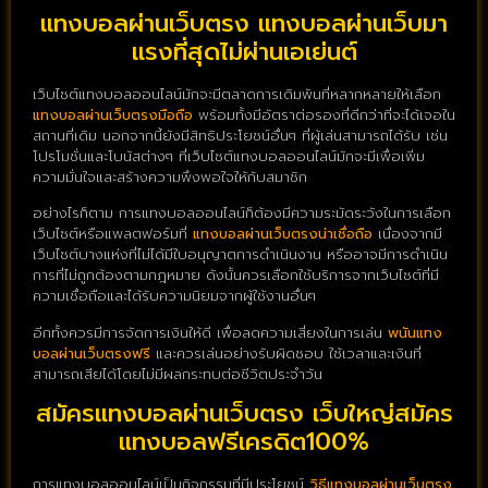
แทงบอลผ่านเว็บตรง แทงบอลผ่านเว็บมา
แรงที่สุดไม่ผ่านเอเย่นต์
เว็บไซต์แทงบอลออนไลน์มักจะมีตลาดการเดิมพันที่หลากหลายให้เลือก
แทงบอลผ่านเว็บตรงมือถือ
พร้อมทั้งมีอัตราต่อรองที่ดีกว่าที่จะได้เจอใน
สถานที่เดิม นอกจากนี้ยังมีสิทธิประโยชน์อื่นๆ ที่ผู้เล่นสามารถได้รับ เช่น
โปรโมชั่นและโบนัสต่างๆ ที่เว็บไซต์แทงบอลออนไลน์มักจะมีเพื่อเพิ่ม
ความมั่นใจและสร้างความพึงพอใจให้กับสมาชิก
อย่างไรก็ตาม การแทงบอลออนไลน์ก็ต้องมีความระมัดระวังในการเลือก
เว็บไซต์หรือแพลตฟอร์มที่
แทงบอลผ่านเว็บตรงน่าเชื่อถือ
เนื่องจากมี
เว็บไซต์บางแห่งที่ไม่ได้มีใบอนุญาตการดำเนินงาน หรืออาจมีการดำเนิน
การที่ไม่ถูกต้องตามกฎหมาย ดังนั้นควรเลือกใช้บริการจากเว็บไซต์ที่มี
ความเชื่อถือและได้รับความนิยมจากผู้ใช้งานอื่นๆ
อีกทั้งควรมีการจัดการเงินให้ดี เพื่อลดความเสี่ยงในการเล่น
พนันแทง
บอลผ่านเว็บตรงฟรี
และควรเล่นอย่างรับผิดชอบ ใช้เวลาและเงินที่
สามารถเสียได้โดยไม่มีผลกระทบต่อชีวิตประจำวัน
สมัครแทงบอลผ่านเว็บตรง เว็บใหญ่สมัคร
แทงบอลฟรีเครดิต100%
การแทงบอลออนไลน์เป็นกิจกรรมที่มีประโยชน์
วิธีแทงบอลผ่านเว็บตรง