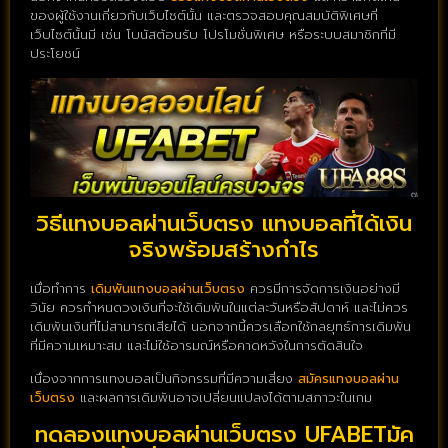
ของผู้ใช้งานเกี่ยวกับเว็บไซต์นั้น และตรวจสอบคุณสมบัติพิเศษที่
เว็บไซต์นั้นมี เช่น โบนัสต้อนรับ โปรโมชั่นพิเศษ หรือระบบสมาชิกที่มี
ประโยชน์
วิธีแทงบอลผ่านเว็บตรง แทงบอลที่ได้เงิน
จริงพร้อมสร้างกำไร
เมื่อทำการ
เดิมพันแทงบอลผ่านเว็บตรง
ควรมีการจัดการเงินอย่างมี
วินัย ควรกำหนดวงเงินที่จะใช้เดิมพันในแต่ละวันหรือสัปดาห์ และไม่ควร
เดิมพันเงินที่ไม่สามารถเสียได้ นอกจากนี้ควรเลือกใช้กลยุทธ์การเดิมพัน
ที่มีความเหมาะสม และไม่ใช้อารมณ์หรือคาดหวังในการตัดสินใจ
เนื่องจากการแทงบอลเป็นกิจกรรมที่มีความเสี่ยง
สมัครแทงบอลผ่าน
เว็บตรง
และผลการเดิมพันอาจเปลี่ยนแปลงได้ตามสภาวะในเกม
ทดลองแทงบอลผ่านเว็บตรง UFABETมัค