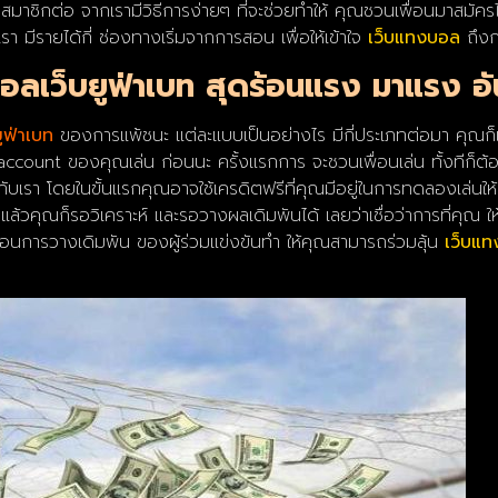
ัคร สมาชิกต่อ จากเรามีวิธีการง่ายๆ ที่จะช่วยทำให้ คุณชวนเพื่อนมาสมั
รา มีรายได้กี่ ช่องทางเริ่มจากการสอน เพื่อให้เข้าใจ
เว็บแทงบอล
ถึงก
ลเว็บยูฟ่าเบท สุดร้อนแรง มาแรง อั
ูฟ่าเบท
ของการแพ้ชนะ แต่ละแบบเป็นอย่างไร มีกี่ประเภทต่อมา คุณก็เล
account ของคุณเล่น ก่อนนะ ครั้งแรกการ จะชวนเพื่อนเล่น ทั้งทีก็ต้อ
ลกับเรา โดยในขั้นแรกคุณอาจใช้เครดิตฟรีที่คุณมีอยู่ในการทดลองเล่น
แล้วคุณก็รอวิเคราะห์ และรอวางผลเดิมพันได้ เลยว่าเชื่อว่าการที่คุณ 
น่นอนการวางเดิมพัน ของผู้ร่วมแข่งขันทำ ให้คุณสามารถร่วมลุ้น
เว็บแ