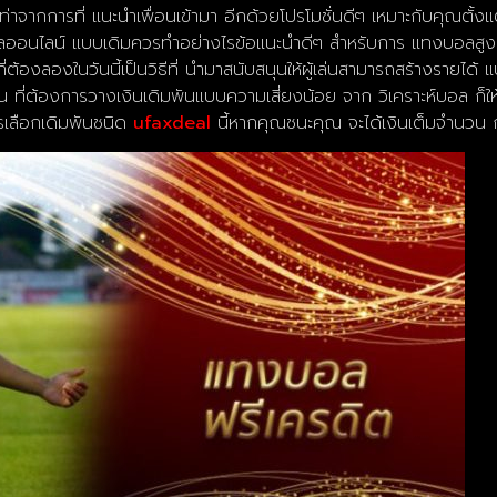
2 เท่าจากการที่ แนะนำเพื่อนเข้ามา อีกด้วยโปรโมชั่นดีๆ เหมาะกับคุณตั
อนไลน์ แบบเดิมควรทำอย่างไรข้อแนะนำดีๆ สำหรับการ แทงบอลสูงต่ำ 
ี่ต้องลองในวันนี้เป็นวิธีที่ นำมาสนับสนุนให้ผู้เล่นสามารถสร้างรายไ
ที่ต้องการวางเงินเดิมพันแบบความเสี่ยงน้อย จาก วิเคราะห์บอล ก็ให
รเลือกเดิมพันชนิด
ufaxdeal
นี้หากคุณชนะคุณ จะได้เงินเต็มจำนวน กั