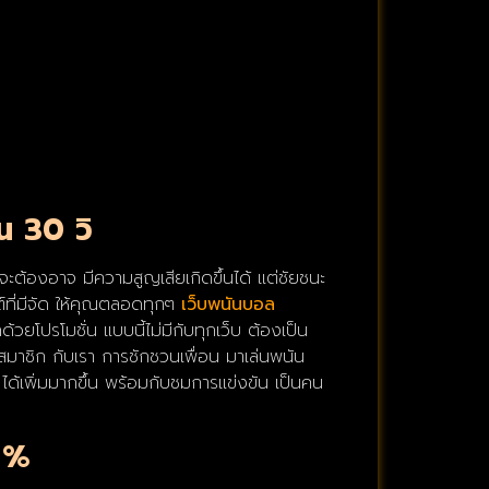
น 30 วิ
่จะต้องอาจ มีความสูญเสียเกิดขึ้นได้ แต่ชัยชนะ
ต์ที่มีจัด ให้คุณตลอดทุกๆ
เว็บพนันบอล
วยโปรโมชั่น แบบนี้ไม่มีกับทุกเว็บ ต้องเป็น
สมาชิก กับเรา การชักชวนเพื่อน มาเล่นพนัน
ได้เพิ่มมากขึ้น พร้อมกับชมการแข่งขัน เป็นคน
0 %