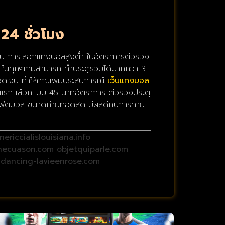
24 ชั่วโมง
านั้น การเลือกแทงบอลสูงต่ำ ในอัตราการต่อรอง
พราะ ในทุกๆเกมสามารถ ทำประตูรวมได้มากกว่า 3
งชัดเจน ทำให้คุณเพิ่มประสบการณ์
เว็บแทงบอล
่งแรก เลือกแบบ 45 นาทีอัตราการ ต่อรองประตู
ฟุตบอล ขนาดถ่ายทอดสด มีผลดีกับการทาย
riccialislouisiana.info
inecuason.com objetquiparle.com
m dancing-lavieenrose.com