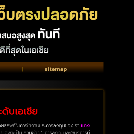
ม
sitemap
ดับเอเชีย
รได้ผลลัพธ์ในการใช้งานและการลงทุนของเรา
แทง
ดยเฉพาะเป็น
ส่วนช่วยในการลงทุนและใช้บริการที่