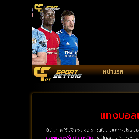
หน้าแรก
แทงบอลแจ
รับในการใช้บริการของเราจะเป็นแบบการประสบผล
บอลแจกฟรีแต้มเครดิต
จะเป็นอย่างไรประสบผล