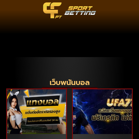
เว็บพนันบอล