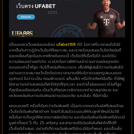
เมื่อมองหาเว็บพนันออนไลน์
ufabet168
ที่ดี โอกาสที่จะตกลงใจได้มี
มากขึ้นกับการรู้จักเว็บไซต์ที่เหมาะสม และเราพร้อมเสนอเว็บไซต์พนันที่
ยอดเยี่ยมที่สุดในประเทศไทยในขณะนี้ เว็บไซต์ที่เชื่อถือได้ และได้รับ
ความนิยมอย่างแท้จริง เราเปิดโอกาสให้ท่านเข้าร่วมการพนันทุกชนิด
และมอบค่าน้ำที่สูง กับโต๊ะพนันที่ครบวงจร เพื่อให้ผู้เล่นได้วางเดิมพันได้
อย่างสะดวกสบายเว็บไซต์ของเราสามารถให้บริการบนทุกรูปแบบของ
อุปกรณ์ ไม่ว่าจะเป็น คอมพิวเตอร์ แท็บเล็ต หรือโทรศัพท์มือถือ ทำให้ผู้
ใช้สามารถเข้าเล่นพนันกีฬาได้ทุกที่ทุกเวลา และค่าน้ำมันของเราเป็นที่สูง
ที่สุดในเอเชียเช่นกัน เป็นเว็บที่คุณควรพิจารณาเข้ามาสนุกสนาน และ
เพลิดเพลินกับการเดิมพันอย่างปลอดภัย และมั่นใจ ที่นี่เท่านั้น
แทงบอลฟรี หรือที่เรียกว่าเดิมพันฟรี เป็นประเภทของโบนัสที่เสนอโดย
เว็บไซต์เดิมพันกีฬาต่างๆ โดยทั่วไปแล้วจะมอบให้กับลูกค้าใหม่เป็นวิธี
หนึ่งในการดึงดูดให้พวกเขาสมัครใช้งาน และเริ่มเดิมพันเดิมพันฟรีมักจะมี
มูลค่าตั้งแต่ 5 ถึง 25 เหรียญ และสามารถใช้เดิมพันในกีฬาใดก็ได้ที่
เว็บไซต์นำเสนอ อย่างไรก็ตามเดิมพันฟรีมักจะมีข้อกำหนด และเงื่อนไข