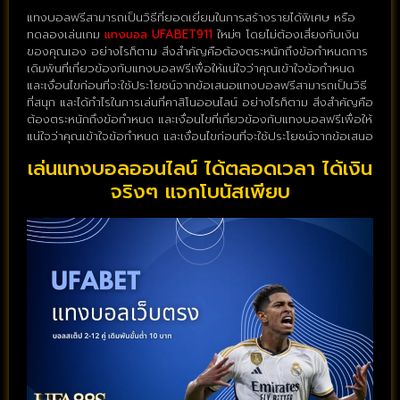
แทงบอลฟรีสามารถเป็นวิธีที่ยอดเยี่ยมในการสร้างรายได้พิเศษ หรือ
ทดลองเล่นเกม
แทงบอล UFABET911
ใหม่ๆ โดยไม่ต้องเสี่ยงกับเงิน
ของคุณเอง อย่างไรก็ตาม สิ่งสำคัญคือต้องตระหนักถึงข้อกำหนดการ
เดิมพันที่เกี่ยวข้องกับแทงบอลฟรีเพื่อให้แน่ใจว่าคุณเข้าใจข้อกำหนด
และเงื่อนไขก่อนที่จะใช้ประโยชน์จากข้อเสนอแทงบอลฟรีสามารถเป็นวิธี
ที่สนุก และได้กำไรในการเล่นที่คาสิโนออนไลน์ อย่างไรก็ตาม สิ่งสำคัญคือ
ต้องตระหนักถึงข้อกำหนด และเงื่อนไขที่เกี่ยวข้องกับแทงบอลฟรีเพื่อให้
แน่ใจว่าคุณเข้าใจข้อกำหนด และเงื่อนไขก่อนที่จะใช้ประโยชน์จากข้อเสนอ
เล่นแทงบอลออนไลน์ ได้ตลอดเวลา ได้เงิน
จริงๆ แจกโบนัสเพียบ